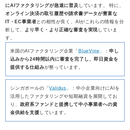
にAIファクタリングが急速に普及
しています。 特に、
オンライン決済の取引履歴や請求書データが豊富な
IT・EC事業者
との相性が良く、AIがこれらの情報を分
析して、
より早く・より正確な審査を実現
していま
す。
米国のAIファクタリング企業「
BlueVine
」
：
申し
込みから24時間以内に審査を完了し、即日資金を
提供する仕組み
が整っています。
シンガポールの「
Validus
」
：中小企業向けにAIを
活用したファクタリングや短期融資を展開してお
り、
政府系ファンドと提携して中小事業者への資
金供給を支援
しています。