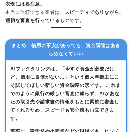
表現には要注意
。
本当に信頼できる業者は、
スピーディでありながら、
適切な審査を行っている
ものです。
まとめ：信用に不安があっても、資金調達はあき
らめなくていい
AIファクタリングは、
「今すぐ資金が必要だけ
ど、信用に自信がない…」という個人事業主にこ
そ試してほしい新しい資金調達の形
です。 これま
でのように銀行の厳しい審査に頼らず、
AIがあな
たの取引先や請求書の情報をもとに柔軟に審査
し
てくれるため、
スピードも安心感も両立
できま
す。
実際に、建設業や小売業などの現場でも、
ピンチ