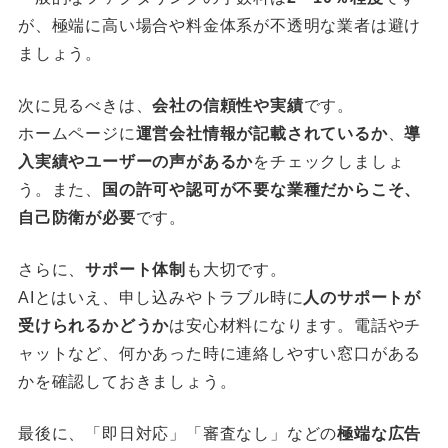
が、極端に高い場合や料金体系が不透明な業者は避け
ましょう。
次に見るべきは、
会社の信頼性や実績
です。
ホームページに
運営会社情報が記載されているか
、
導
入実績やユーザーの声があるか
をチェックしましょ
う。また、
国の許可や認可が不要な業種だからこそ、
自己防衛が必要
です。
さらに、
サポート体制
も大切です。
AIとはいえ、申し込みやトラブル時に
人のサポートが
受けられるかどうか
は安心材料になります。電話やチ
ャットなど、何かあった時に連絡しやすい窓口がある
かを確認しておきましょう。
最後に、「即日対応」「審査なし」などの
極端な広告